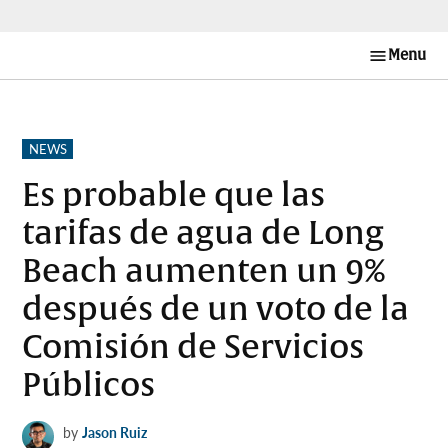
Skip
Menu
Long
to
Beach
content
Post en
Español
POSTED
NEWS
IN
Es probable que las
tarifas de agua de Long
Beach aumenten un 9%
después de un voto de la
Comisión de Servicios
Públicos
by
Jason Ruiz