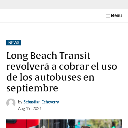
Skip
Menu
Long
to
Beach
content
Post en
Español
POSTED
NEWS
IN
Long Beach Transit
revolverá a cobrar el uso
de los autobuses en
septiembre
by
Sebastian Echeverry
Aug 19, 2021