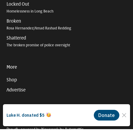
Locked Out
Homelessness in Long Beach
Broken
Rosa Hernandez/Amad Rashad Redding
Shattered
The broken promise of police oversight
More
Shop
Advertise
© 2026 Long Beach Journalism Initiative Inc. EIN #93-4121848.
501(c)(3) status pending.
Proudly powered by Newspack by Automattic