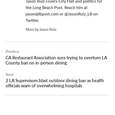
Jason Ruiz covers City Hall and politics for
the Long Beach Post. Reach him at
jason@lbpost.com
or @JasonRuiz_LB on
Twitter.
More by Jason Ruiz
Post
Previous
navigation
CA Restaurant Association sues trying to overturn LA
County ban on in-person dining
Next
2 LA Supervisors blast outdoor dining ban as health
officials warn of overwhelming hospitals