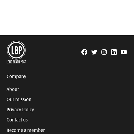
Facebook
Twitter
Instagram
Linkedin
YouTu
Page
Username
Company
About
Our mission
Privacy Policy
Contact us
Become a member