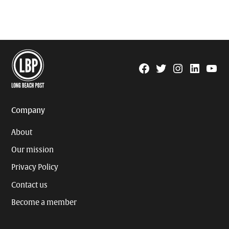
Facebook
Twitter
Instagram
Linkedin
YouTu
Page
Username
Company
About
Our mission
Privacy Policy
Contact us
Become a member