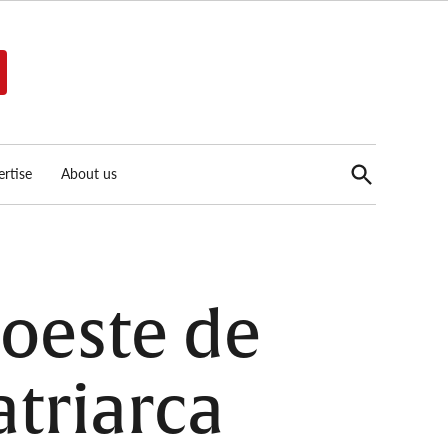
Open
rtise
About us
Search
 oeste de
atriarca