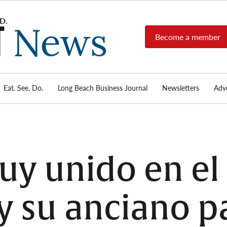
Become a member
Long
Long
Beach's
Beach
most read
Post
source for
local news,
Eat. See. Do.
Long Beach Business Journal
Newsletters
Adve
News
investigative
reports, arts
& culture,
food,
business,
sports, and
uy unido en el
real-estate.
y su anciano p