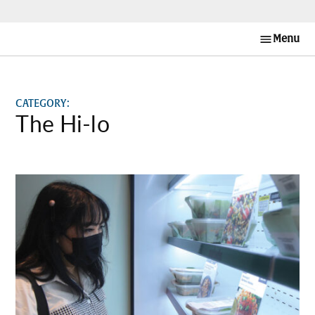
Skip
Menu
Long
to
Beach
content
Post en
Español
CATEGORY:
The Hi-lo