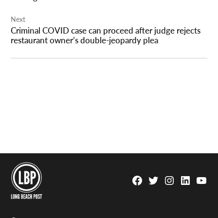
Next
Criminal COVID case can proceed after judge rejects
restaurant owner’s double-jeopardy plea
Facebook
Twitter
Instagram
Linkedin
YouTu
Page
Username